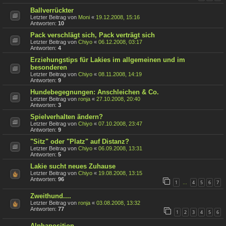
Ballverrückter
Letzter Beitrag von
Moni
«
19.12.2008, 15:16
Antworten:
10
Pack verschlägt sich, Pack verträgt sich
Letzter Beitrag von
Chiyo
«
06.12.2008, 03:17
Antworten:
4
Erziehungstips für Lakies im allgemeinen und im
besonderen
Letzter Beitrag von
Chiyo
«
08.11.2008, 14:19
Antworten:
9
Hundebegegnungen: Anschleichen & Co.
Letzter Beitrag von
ronja
«
27.10.2008, 20:40
Antworten:
3
Spielverhalten ändern?
Letzter Beitrag von
Chiyo
«
07.10.2008, 23:47
Antworten:
9
"Sitz" oder "Platz" auf Distanz?
Letzter Beitrag von
Chiyo
«
06.09.2008, 13:31
Antworten:
5
Lakie sucht neues Zuhause
Letzter Beitrag von
Chiyo
«
19.08.2008, 13:15
Antworten:
96
1
4
5
6
7
…
Zweithund....
Letzter Beitrag von
ronja
«
03.08.2008, 13:32
Antworten:
77
1
2
3
4
5
6
Alphaposition