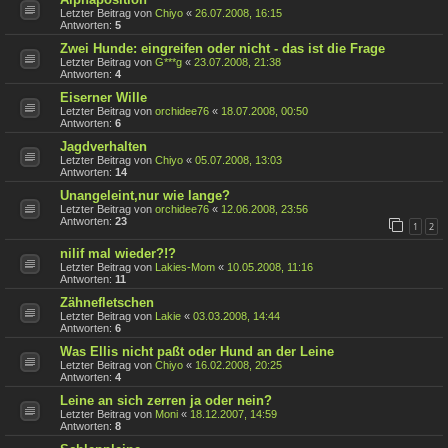
Letzter Beitrag von
Chiyo
«
26.07.2008, 16:15
Antworten:
5
Zwei Hunde: eingreifen oder nicht - das ist die Frage
Letzter Beitrag von
G***g
«
23.07.2008, 21:38
Antworten:
4
Eiserner Wille
Letzter Beitrag von
orchidee76
«
18.07.2008, 00:50
Antworten:
6
Jagdverhalten
Letzter Beitrag von
Chiyo
«
05.07.2008, 13:03
Antworten:
14
Unangeleint,nur wie lange?
Letzter Beitrag von
orchidee76
«
12.06.2008, 23:56
Antworten:
23
1
2
nilif mal wieder?!?
Letzter Beitrag von
Lakies-Mom
«
10.05.2008, 11:16
Antworten:
11
Zähnefletschen
Letzter Beitrag von
Lakie
«
03.03.2008, 14:44
Antworten:
6
Was Ellis nicht paßt oder Hund an der Leine
Letzter Beitrag von
Chiyo
«
16.02.2008, 20:25
Antworten:
4
Leine an sich zerren ja oder nein?
Letzter Beitrag von
Moni
«
18.12.2007, 14:59
Antworten:
8