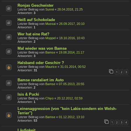
Ronjas Geschwister
Letzter Beitrag von
Sunnii
«
28.04.2018, 21:25
Antworten:
3
Heiß auf Schokolade
Letzter Beitrag von
Mussai
«
26.09.2017, 20:10
Antworten:
1
Wer hat eine Rat?
Letzter Beitrag von
Moppel
«
18.10.2016, 10:43
Antworten:
2
Mal wieder was von Bamse
Letzter Beitrag von
Bamse
«
19.08.2014, 21:17
Antworten:
3
Halsband oder Geschirr ?
Letzter Beitrag von
Maurice
«
31.01.2014, 00:52
Antworten:
31
1
2
3
Bamse randaliert im Auto
Letzter Beitrag von
Bamse
«
07.05.2013, 20:55
Antworten:
2
Isis & Pucki
Letzter Beitrag von
Chiyo
«
20.12.2012, 02:59
Antworten:
1
Leinenaggression (von "kein Lakie-sondern ein Welsh-
Terrier")
Letzter Beitrag von
Bamse
«
01.12.2012, 13:10
Antworten:
53
1
2
3
4
Läufigkeit