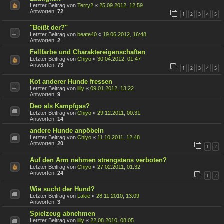
Letzter Beitrag von
Terry2
«
25.09.2012, 12:59
Antworten:
72
1
2
3
4
5
"Beißt der?"
Letzter Beitrag von
beate40
«
19.06.2012, 16:48
Antworten:
2
Fellfarbe und Charaktereigenschaften
Letzter Beitrag von
Chiyo
«
30.04.2012, 01:47
Antworten:
73
1
2
3
4
5
Kot anderer Hunde fressen
Letzter Beitrag von
lilly
«
09.01.2012, 13:22
Antworten:
9
Deo als Kampfgas?
Letzter Beitrag von
Chiyo
«
29.12.2011, 00:31
Antworten:
14
andere Hunde anpöbeln
Letzter Beitrag von
Chiyo
«
11.10.2011, 12:48
Antworten:
20
1
2
Auf den Arm nehmen strengstens verboten?
Letzter Beitrag von
Chiyo
«
27.02.2011, 01:32
Antworten:
24
1
2
Wie sucht der Hund?
Letzter Beitrag von
Lakie
«
28.11.2010, 13:09
Antworten:
3
Spielzeug abnehmen
Letzter Beitrag von
lilly
«
22.08.2010, 08:05