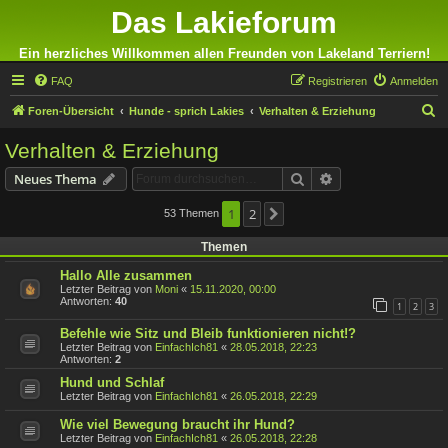
Das Lakieforum
Ein herzliches Willkommen allen Freunden von Lakeland Terriern!
FAQ
Registrieren
Anmelden
S
Foren-Übersicht
Hunde - sprich Lakies
Verhalten & Erziehung
u
Verhalten & Erziehung
c
Suche
Erweiterte Suche
Neues Thema
h
e
1
2
53 Themen
Nächste
Themen
Hallo Alle zusammen
Letzter Beitrag von
Moni
«
15.11.2020, 00:00
Antworten:
40
1
2
3
Befehle wie Sitz und Bleib funktionieren nicht!?
Letzter Beitrag von
EinfachIch81
«
28.05.2018, 22:23
Antworten:
2
Hund und Schlaf
Letzter Beitrag von
EinfachIch81
«
26.05.2018, 22:29
Wie viel Bewegung braucht ihr Hund?
Letzter Beitrag von
EinfachIch81
«
26.05.2018, 22:28