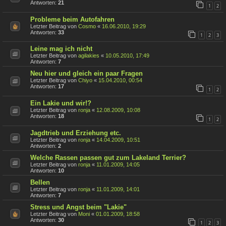
Antworten:
21
1
2
Probleme beim Autofahren
Letzter Beitrag von
Cosmo
«
16.06.2010, 19:29
Antworten:
33
1
2
3
Leine mag ich nicht
Letzter Beitrag von
agilakies
«
10.05.2010, 17:49
Antworten:
7
Neu hier und gleich ein paar Fragen
Letzter Beitrag von
Chiyo
«
15.04.2010, 00:54
Antworten:
17
1
2
Ein Lakie und wir!?
Letzter Beitrag von
ronja
«
12.08.2009, 10:08
Antworten:
18
1
2
Jagdtrieb und Erziehung etc.
Letzter Beitrag von
ronja
«
14.04.2009, 10:51
Antworten:
2
Welche Rassen passen gut zum Lakeland Terrier?
Letzter Beitrag von
ronja
«
11.01.2009, 14:05
Antworten:
10
Bellen
Letzter Beitrag von
ronja
«
11.01.2009, 14:01
Antworten:
7
Stress und Angst beim "Lakie"
Letzter Beitrag von
Moni
«
01.01.2009, 18:58
Antworten:
30
1
2
3