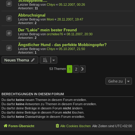
Schleppleine....
Letzter Beitrag von
Chiyo
«
05.12.2007, 00:26
Antworten:
11
Abbruchsignal
Letzter Beitrag von
Moni
«
28.11.2007, 19:47
Antworten:
2
Der "Lakie" mein bester Freund
Letzter Beitrag von
orchidee76
«
08.11.2007, 20:30
Antworten:
2
Ängstlicher Hund - das perfekte Mobbingopfer?
Letzter Beitrag von
Chiyo
«
05.10.2007, 21:50
Antworten:
1
Neues Thema
1
2
53 Themen
Nächste
Gehe zu
BERECHTIGUNGEN IN DIESEM FORUM
Du darfst
keine
neuen Themen in diesem Forum erstellen.
Du darfst
keine
Antworten zu Themen in diesem Forum erstellen.
Du darfst deine Beiträge in diesem Forum
nicht
ändern.
Du darfst deine Beiträge in diesem Forum
nicht
löschen.
Du darfst
keine
Dateianhänge in diesem Forum erstellen.
Foren-Übersicht
Alle Cookies löschen
Alle Zeiten sind
UTC+02:00