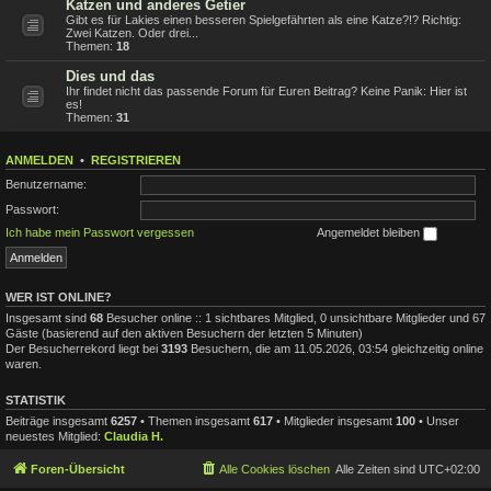
Katzen und anderes Getier
Gibt es für Lakies einen besseren Spielgefährten als eine Katze?!? Richtig:
Zwei Katzen. Oder drei...
Themen:
18
Dies und das
Ihr findet nicht das passende Forum für Euren Beitrag? Keine Panik: Hier ist
es!
Themen:
31
ANMELDEN
•
REGISTRIEREN
Benutzername:
Passwort:
Ich habe mein Passwort vergessen
Angemeldet bleiben
WER IST ONLINE?
Insgesamt sind
68
Besucher online :: 1 sichtbares Mitglied, 0 unsichtbare Mitglieder und 67
Gäste (basierend auf den aktiven Besuchern der letzten 5 Minuten)
Der Besucherrekord liegt bei
3193
Besuchern, die am 11.05.2026, 03:54 gleichzeitig online
waren.
STATISTIK
Beiträge insgesamt
6257
• Themen insgesamt
617
• Mitglieder insgesamt
100
• Unser
neuestes Mitglied:
Claudia H.
Foren-Übersicht
Alle Cookies löschen
Alle Zeiten sind
UTC+02:00