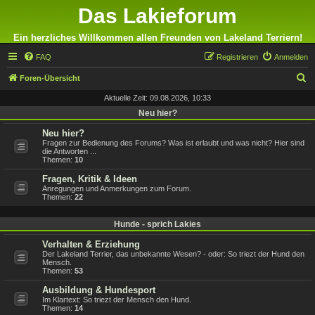
Das Lakieforum
Ein herzliches Willkommen allen Freunden von Lakeland Terriern!
FAQ
Registrieren
Anmelden
S
Foren-Übersicht
u
Aktuelle Zeit: 09.08.2026, 10:33
c
Neu hier?
h
Neu hier?
Fragen zur Bedienung des Forums? Was ist erlaubt und was nicht? Hier sind
e
die Antworten ...
Themen:
10
Fragen, Kritik & Ideen
Anregungen und Anmerkungen zum Forum.
Themen:
22
Hunde - sprich Lakies
Verhalten & Erziehung
Der Lakeland Terrier, das unbekannte Wesen? - oder: So triezt der Hund den
Mensch.
Themen:
53
Ausbildung & Hundesport
Im Klartext: So triezt der Mensch den Hund.
Themen:
14