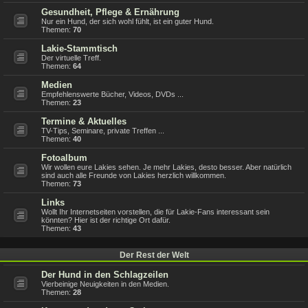
Gesundheit, Pflege & Ernährung
Nur ein Hund, der sich wohl fühlt, ist ein guter Hund.
Themen:
70
Lakie-Stammtisch
Der virtuelle Treff.
Themen:
64
Medien
Empfehlenswerte Bücher, Videos, DVDs ...
Themen:
23
Termine & Aktuelles
TV-Tips, Seminare, private Treffen ...
Themen:
40
Fotoalbum
Wir wollen eure Lakies sehen. Je mehr Lakies, desto besser. Aber natürlich
sind auch alle Freunde von Lakies herzlich willkommen.
Themen:
73
Links
Wollt Ihr Internetseiten vorstellen, die für Lakie-Fans interessant sein
könnten? Hier ist der richtige Ort dafür.
Themen:
43
Der Rest der Welt
Der Hund in den Schlagzeilen
Vierbeinige Neuigkeiten in den Medien.
Themen:
28