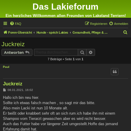
Das Lakieforum
Ein herzliches Willkommen allen Freunden von Lakeland Terriern!
FAQ
Registrieren
Anmelden
S
Foren-Übersicht
Hunde - sprich Lakies
Gesundheit, Pflege & Ernährung
u
Juckreiz
c
Suche
Erweiterte Suche
Antworten
h
7 Beiträge • Seite
1
von
1
e
Paul
Juckreiz
B
08.01.2021, 16:02
e
i
Hallo ich bin neu hier.
t
Sollte ich etwas falsch machen , so sagt mir das bitte.
r
a
Also mein Lacki ist nun 10 Monate alt.
g
Er beißt oder knabbert sehr oft an sich rum.ich habe ihn mit einem
Shampoo vom Tierarzt gewaschen aber es wird nicht besser.
Auch das Futter habe vor längerer Zeit umgestellt.Hoffe das jemand
Erfahrung damit hat.