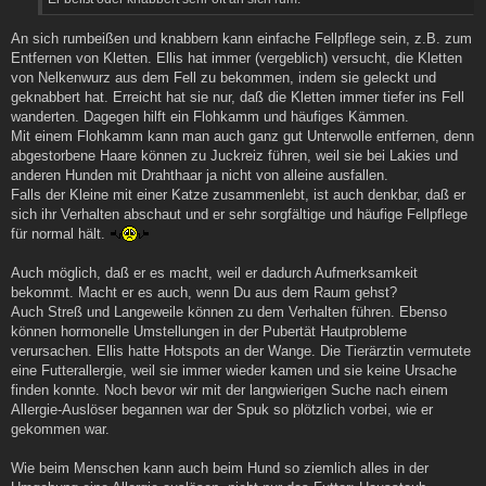
An sich rumbeißen und knabbern kann einfache Fellpflege sein, z.B. zum
Entfernen von Kletten. Ellis hat immer (vergeblich) versucht, die Kletten
von Nelkenwurz aus dem Fell zu bekommen, indem sie geleckt und
geknabbert hat. Erreicht hat sie nur, daß die Kletten immer tiefer ins Fell
wanderten. Dagegen hilft ein Flohkamm und häufiges Kämmen.
Mit einem Flohkamm kann man auch ganz gut Unterwolle entfernen, denn
abgestorbene Haare können zu Juckreiz führen, weil sie bei Lakies und
anderen Hunden mit Drahthaar ja nicht von alleine ausfallen.
Falls der Kleine mit einer Katze zusammenlebt, ist auch denkbar, daß er
sich ihr Verhalten abschaut und er sehr sorgfältige und häufige Fellpflege
für normal hält.
Auch möglich, daß er es macht, weil er dadurch Aufmerksamkeit
bekommt. Macht er es auch, wenn Du aus dem Raum gehst?
Auch Streß und Langeweile können zu dem Verhalten führen. Ebenso
können hormonelle Umstellungen in der Pubertät Hautprobleme
verursachen. Ellis hatte Hotspots an der Wange. Die Tierärztin vermutete
eine Futterallergie, weil sie immer wieder kamen und sie keine Ursache
finden konnte. Noch bevor wir mit der langwierigen Suche nach einem
Allergie-Auslöser begannen war der Spuk so plötzlich vorbei, wie er
gekommen war.
Wie beim Menschen kann auch beim Hund so ziemlich alles in der