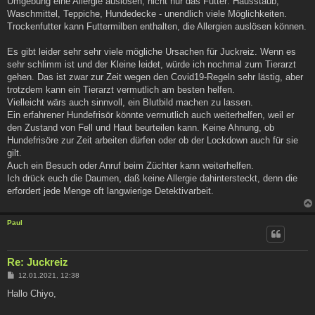
Umgebung eine Allergie auslösen, nicht nur das Futter: Hausstaub,
Waschmittel, Teppiche, Hundedecke - unendlich viele Möglichkeiten.
Trockenfutter kann Futtermilben enthalten, die Allergien auslösen können.
Es gibt leider sehr sehr viele mögliche Ursachen für Juckreiz. Wenn es
sehr schlimm ist und der Kleine leidet, würde ich nochmal zum Tierarzt
gehen. Das ist zwar zur Zeit wegen den Covid19-Regeln sehr lästig, aber
trotzdem kann ein Tierarzt vermutlich am besten helfen.
Vielleicht wärs auch sinnvoll, ein Blutbild machen zu lassen.
Ein erfahrener Hundefrisör könnte vermutlich auch weiterhelfen, weil er
den Zustand von Fell und Haut beurteilen kann. Keine Ahnung, ob
Hundefrisöre zur Zeit arbeiten dürfen oder ob der Lockdown auch für sie
gilt.
Auch ein Besuch oder Anruf beim Züchter kann weiterhelfen.
Ich drück euch die Daumen, daß keine Allergie dahintersteckt, denn die
erfordert jede Menge oft langwierige Detektivarbeit.
Paul
Re: Juckreiz
B
12.01.2021, 12:38
e
i
Hallo Chiyo,
t
r