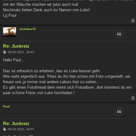
mit der Wäsche machen wir jetzt auch mal.
Nochmals lieben Dank auch im Namen von Luke!
Lg Paul
orchidee76
Re: Juckreiz
B
09.02.2021, 19:47
e
i
Hallo Paul ,
t
r
a
Das ist erfreulich zu erfahren ,das es Luke besser geht .
g
Wie sieht eigentlich aus ?Hast du ihn hier schon mit Foto vorgestellt ,wir
freuen uns ja immer mal andere Lakies hier zu sehen .
Es gibt einen Fotothread dern nennt sich Fotoalbum ,dort könntest du ein
paar schöne Fotos von Luke hochladen !
Paul
Re: Juckreiz
B
09.02.2021, 19:57
e