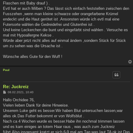
Flaschen mit Baby drauf ) .
Evtl hat er auch Milben ? Das lässt sich einfach feststellen zwischen den
Fusszehen ,wenn man kleine schwarze oder orangefarbene Krümel
endeckt und die Haut gerötet ist .Ansonsten würde ich evtl mal eine
Futersorte wählen die Gedreidefrei und Glutenfrei ist .
Und keine Leckerchen die bunt und eingefärbt sind wählen . Versuche es
mal mit Hypoallergne Kekse .
Würde aber jetzt nicht alles auf einmal ändern ,sondern Stück für Stück
um zu sehen was die Ursache ist .
Wünsche alles Gute für den Wuff !
Paul
Re: Juckreiz
B
08.02.2021, 10:40
e
i
Hallo Orchidee 76,
t
Vielen lieben Dank für deine Hinweise.
r
a
Unserem Luke geht es besser.Wir haben Blut untersuchen lassen,war
g
alles ok.Das Futter bekommt er von Wolfsblut .
Nach ca 4 Wochen wurde es besser.Habe ihn nochmal trimmen lassen
und es kam einiges an totem Haar raus , was auch zum Juckreiz
führt.Also insgesamt kratzt er sich 6-9 mal am Tag was laut TA ok ist.Das