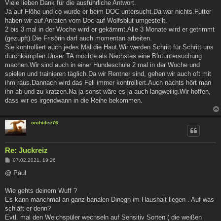
a
Viele lieben Dank für die ausführliche Antwort.
g
Ja auf Flöhe und co wurde er beim DOC untersucht.Da war nichts.Futter
haben wir auf Anraten vom Doc auf Wolfsblut umgestellt.
2 bis 3 mal in der Woche wird er gekämmt.Alle 3 Monate wird er getrimmt
(gezupft).Die Frisörin darf auch momentan arbeiten.
Sie kontrolliert auch jedes Mal die Haut.Wir werden Schritt für Schritt uns
durchkämpfen.Unser TA möchte als Nächstes eine Blutuntersuchung
machen.Wir sind auch in einer Hundeschule 2 mal in der Woche und
spielen und trainieren täglich.Da wir Rentner sind, gehen wir auch oft mit
ihm raus.Dannach wird das Fell immer kontrolliert.Auch nachts hört man
ihn ab und zu kratzen.Na ja sonst wäre es ja auch langweilig.Wir hoffen,
dass wir es irgendwann in die Reihe bekommen.
orchidee76
Re: Juckreiz
B
07.02.2021, 19:26
e
i
@ Paul
t
r
a
Wie gehts deinem Wuff ?
g
Es kann manchmal an ganz banalen Dinegn im Haushalt liegen . Auf was
schläft er denn?
Evtl. mal den Weichspüler wechseln auf Sensitiv Sorten ( die weißen