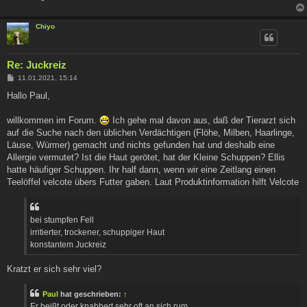
Chiyo
Re: Juckreiz
B
11.01.2021, 15:14
e
i
Hallo Paul,
t
r
a
willkommen im Forum.
Ich gehe mal davon aus, daß der Tierarzt sich
g
auf die Suche nach den üblichen Verdächtigen (Flöhe, Milben, Haarlinge,
Läuse, Würmer) gemacht und nichts gefunden hat und deshalb eine
Allergie vermutet? Ist die Haut gerötet, hat der Kleine Schuppen? Ellis
hatte häufiger Schuppen. Ihr half dann, wenn wir eine Zeitlang einen
Teelöffel velcote übers Futter gaben. Laut Produktinformation hilft Velcote
bei stumpfen Fell
irritierter, trockener, schuppiger Haut
konstantem Juckreiz
Kratzt er sich sehr viel?
Paul
hat geschrieben:
↑
Er beißt oder knabbert sehr oft an sich rum.