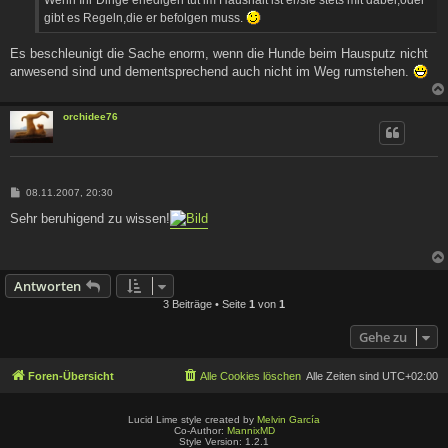
Wenn Ihr Dinge erledigen tut im Haushalt ist er/sie stets mit dabei,oder
gibt es Regeln,die er befolgen muss.
Es beschleunigt die Sache enorm, wenn die Hunde beim Hausputz nicht
anwesend sind und dementsprechend auch nicht im Weg rumstehen.
orchidee76
B
08.11.2007, 20:30
e
i
Sehr beruhigend zu wissen!
t
r
a
g
Antworten
3 Beiträge • Seite
1
von
1
Gehe zu
Foren-Übersicht
Alle Cookies löschen
Alle Zeiten sind
UTC+02:00
Lucid Lime style created by
Melvin García
Co-Author:
MannixMD
Style Version: 1.2.1