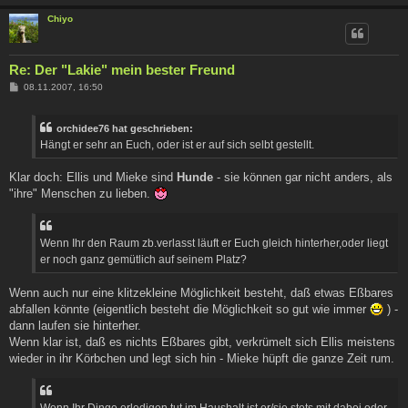
Chiyo
Re: Der "Lakie" mein bester Freund
B
08.11.2007, 16:50
e
i
t
orchidee76 hat geschrieben:
r
a
Hängt er sehr an Euch, oder ist er auf sich selbt gestellt.
g
Klar doch: Ellis und Mieke sind
Hunde
- sie können gar nicht anders, als
"ihre" Menschen zu lieben.
Wenn Ihr den Raum zb.verlasst läuft er Euch gleich hinterher,oder liegt
er noch ganz gemütlich auf seinem Platz?
Wenn auch nur eine klitzekleine Möglichkeit besteht, daß etwas Eßbares
abfallen könnte (eigentlich besteht die Möglichkeit so gut wie immer
) -
dann laufen sie hinterher.
Wenn klar ist, daß es nichts Eßbares gibt, verkrümelt sich Ellis meistens
wieder in ihr Körbchen und legt sich hin - Mieke hüpft die ganze Zeit rum.