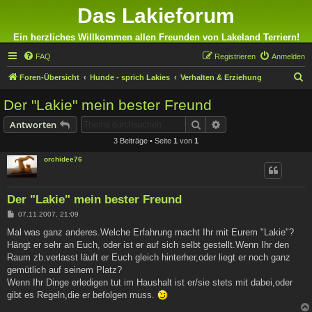
Das Lakieforum
Ein herzliches Willkommen allen Freunden von Lakeland Terriern!
FAQ
Registrieren
Anmelden
S
Foren-Übersicht
Hunde - sprich Lakies
Verhalten & Erziehung
u
Der "Lakie" mein bester Freund
c
Suche
Erweiterte Suche
Antworten
h
3 Beiträge • Seite
1
von
1
e
orchidee76
Der "Lakie" mein bester Freund
B
07.11.2007, 21:09
e
i
Mal was ganz anderes.Welche Erfahrung macht Ihr mit Eurem "Lakie"?
t
Hängt er sehr an Euch, oder ist er auf sich selbt gestellt.Wenn Ihr den
r
a
Raum zb.verlasst läuft er Euch gleich hinterher,oder liegt er noch ganz
g
gemütlich auf seinem Platz?
Wenn Ihr Dinge erledigen tut im Haushalt ist er/sie stets mit dabei,oder
gibt es Regeln,die er befolgen muss.