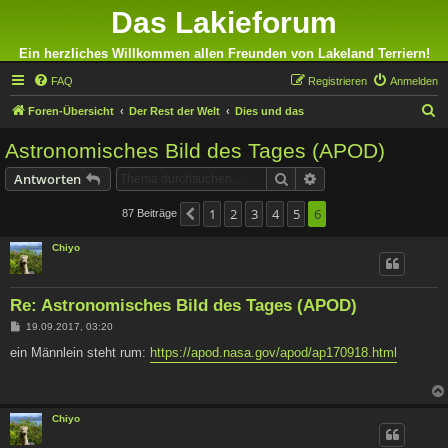
Das Lakieforum
Ein herzliches Willkommen allen Freunden von Lakeland Terriern!
FAQ
Registrieren
Anmelden
S
Foren-Übersicht
Der Rest der Welt
Dies und das
u
Astronomisches Bild des Tages (APOD)
c
Suche
Erweiterte Suche
Antworten
h
e
1
2
3
4
5
6
87 Beiträge
Vorherige
Chiyo
Re: Astronomisches Bild des Tages (APOD)
B
19.09.2017, 03:20
e
i
ein Männlein steht rum:
https://apod.nasa.gov/apod/ap170918.html
t
r
a
g
Chiyo