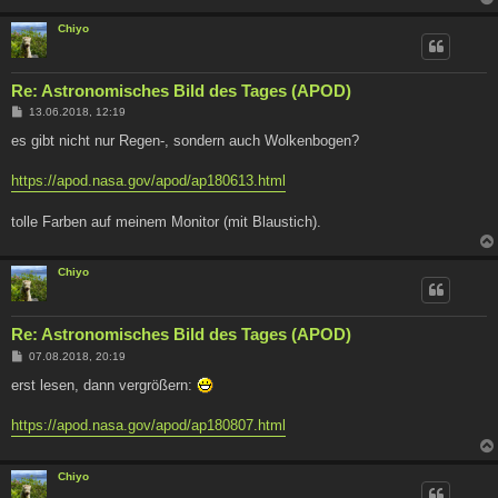
Chiyo
Re: Astronomisches Bild des Tages (APOD)
B
13.06.2018, 12:19
e
i
es gibt nicht nur Regen-, sondern auch Wolkenbogen?
t
r
a
https://apod.nasa.gov/apod/ap180613.html
g
tolle Farben auf meinem Monitor (mit Blaustich).
Chiyo
Re: Astronomisches Bild des Tages (APOD)
B
07.08.2018, 20:19
e
i
erst lesen, dann vergrößern:
t
r
a
https://apod.nasa.gov/apod/ap180807.html
g
Chiyo