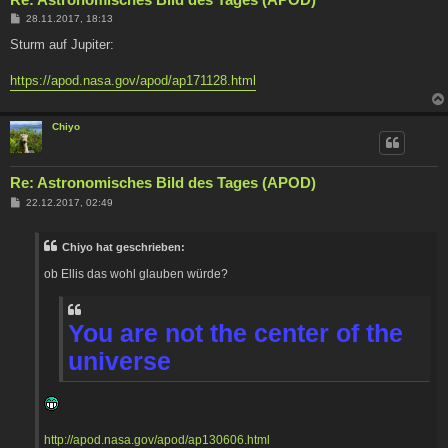
B
28.11.2017, 18:13
e
i
Sturm auf Jupiter:
t
r
a
https://apod.nasa.gov/apod/ap171128.html
g
Chiyo
Re: Astronomisches Bild des Tages (APOD)
B
22.12.2017, 02:49
e
i
t
Chiyo hat geschrieben:
r
a
ob Ellis das wohl glauben würde?
g
You are not the center of the
universe
http://apod.nasa.gov/apod/ap130606.html