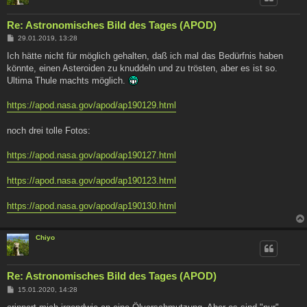
Re: Astronomisches Bild des Tages (APOD)
B
29.01.2019, 13:28
e
i
Ich hätte nicht für möglich gehalten, daß ich mal das Bedürfnis haben
t
könnte, einen Asteroiden zu knuddeln und zu trösten, aber es ist so.
r
a
Ultima Thule machts möglich.
g
https://apod.nasa.gov/apod/ap190129.html
noch drei tolle Fotos:
https://apod.nasa.gov/apod/ap190127.html
https://apod.nasa.gov/apod/ap190123.html
https://apod.nasa.gov/apod/ap190130.html
Chiyo
Re: Astronomisches Bild des Tages (APOD)
B
15.01.2020, 14:28
e
i