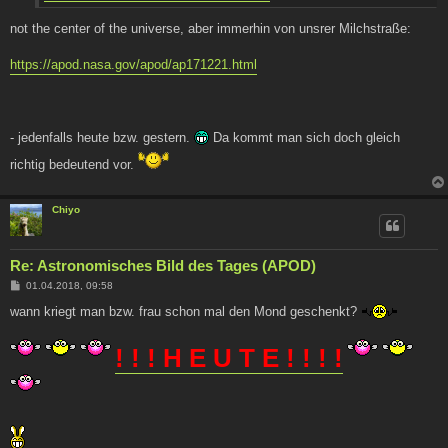
not the center of the universe, aber immerhin von unsrer Milchstraße:
https://apod.nasa.gov/apod/ap171221.html
- jedenfalls heute bzw. gestern.
Da kommt man sich doch gleich
richtig bedeutend vor.
Chiyo
Re: Astronomisches Bild des Tages (APOD)
B
01.04.2018, 09:58
e
i
wann kriegt man bzw. frau schon mal den Mond geschenkt?
t
r
a
! ! ! H E U T E ! ! ! !
g