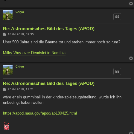
Chiyo
Re: Astronomisches Bild des Tages (APOD)
B
18.04.2018, 09:35
e
i
Über 500 Jahre sind die Bäume tot und stehen immer noch so rum?
t
r
a
Milky Way over Deadvlei in Namibia
g
Chiyo
Re: Astronomisches Bild des Tages (APOD)
B
25.04.2018, 11:21
e
i
wäre er ein gummiball in der kinder-spielzeugabteilung, würde ich ihn
t
unbedingt haben wollen:
r
a
g
https://apod.nasa.gov/apod/ap180425.html