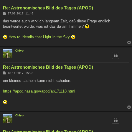
Re: Astronomisches Bild des Tages (APOD)
B
27.09.2017, 11:49
e
i
das wurde auch wirklich langsam Zeit, daß diese Frage endlich
t
beantwortet wurde: was ist das da am Himmel?
r
a
g
How to Identify that Light in the Sky
Chiyo
Re: Astronomisches Bild des Tages (APOD)
B
18.11.2017, 15:23
e
i
ein kleines Lächeln kann nicht schaden:
t
r
a
https://apod.nasa.gov/apod/ap171118.html
g
Chiyo
Re: Astronomisches Bild des Tages (APOD)