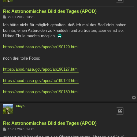
Re: Astronomisches Bild des Tages (APOD)
B
29.01.2019, 13:28
e
i
Ich hätte nicht für möglich gehalten, daß ich mal das Bedürfnis haben
t
könnte, einen Asteroiden zu knuddeln und zu trösten, aber es ist so.
r
a
Ultima Thule machts möglich.
g
https://apod.nasa.gov/apod/ap190129.html
noch drei tolle Fotos:
https://apod.nasa.gov/apod/ap190127.html
https://apod.nasa.gov/apod/ap190123.html
https://apod.nasa.gov/apod/ap190130.html
Chiyo
Re: Astronomisches Bild des Tages (APOD)
B
15.01.2020, 14:28
e
i