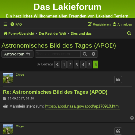
Das Lakieforum
Ein herzliches Willkommen allen Freunden von Lakeland Terriern!
FAQ
Registrieren
Anmelden
S
Foren-Übersicht
Der Rest der Welt
Dies und das
u
Astronomisches Bild des Tages (APOD)
c
Suche
Erweiterte Suche
Antworten
h
e
1
2
3
4
5
6
87 Beiträge
Vorherige
Chiyo
Re: Astronomisches Bild des Tages (APOD)
B
19.09.2017, 03:20
e
i
ein Männlein steht rum:
https://apod.nasa.gov/apod/ap170918.html
t
r
a
g
Chiyo