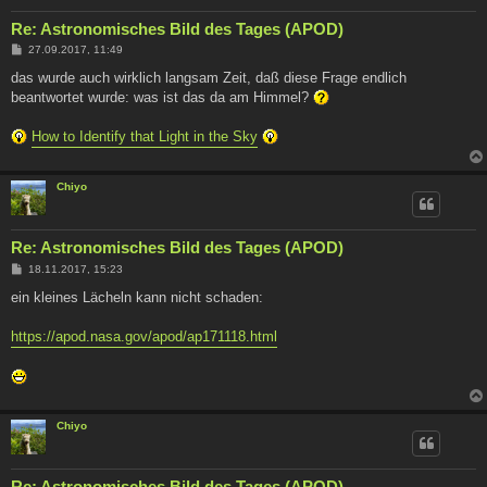
Re: Astronomisches Bild des Tages (APOD)
B
27.09.2017, 11:49
e
i
das wurde auch wirklich langsam Zeit, daß diese Frage endlich
t
beantwortet wurde: was ist das da am Himmel?
r
a
g
How to Identify that Light in the Sky
Chiyo
Re: Astronomisches Bild des Tages (APOD)
B
18.11.2017, 15:23
e
i
ein kleines Lächeln kann nicht schaden:
t
r
a
https://apod.nasa.gov/apod/ap171118.html
g
Chiyo
Re: Astronomisches Bild des Tages (APOD)