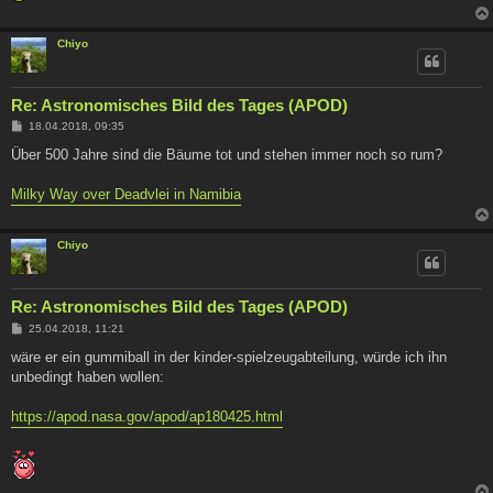
Chiyo
Re: Astronomisches Bild des Tages (APOD)
B
18.04.2018, 09:35
e
i
Über 500 Jahre sind die Bäume tot und stehen immer noch so rum?
t
r
a
Milky Way over Deadvlei in Namibia
g
Chiyo
Re: Astronomisches Bild des Tages (APOD)
B
25.04.2018, 11:21
e
i
wäre er ein gummiball in der kinder-spielzeugabteilung, würde ich ihn
t
unbedingt haben wollen:
r
a
g
https://apod.nasa.gov/apod/ap180425.html