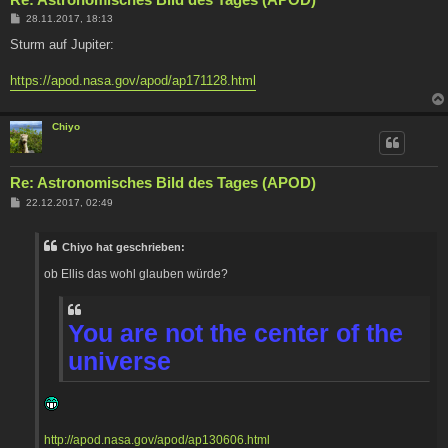
B
28.11.2017, 18:13
e
i
Sturm auf Jupiter:
t
r
a
https://apod.nasa.gov/apod/ap171128.html
g
Chiyo
Re: Astronomisches Bild des Tages (APOD)
B
22.12.2017, 02:49
e
i
t
Chiyo hat geschrieben:
r
a
ob Ellis das wohl glauben würde?
g
You are not the center of the
universe
http://apod.nasa.gov/apod/ap130606.html