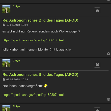
Chiyo
Re: Astronomisches Bild des Tages (APOD)
B
13.06.2018, 12:19
e
i
es gibt nicht nur Regen-, sondern auch Wolkenbogen?
t
r
a
https://apod.nasa.gov/apod/ap180613.html
g
tolle Farben auf meinem Monitor (mit Blaustich).
Chiyo
Re: Astronomisches Bild des Tages (APOD)
B
07.08.2018, 20:19
e
i
erst lesen, dann vergrößern:
t
r
a
https://apod.nasa.gov/apod/ap180807.html
g
Chiyo