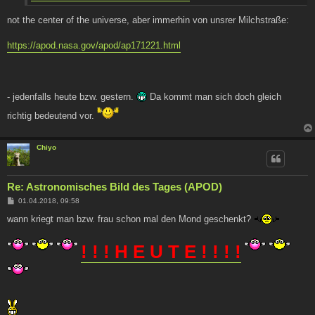
not the center of the universe, aber immerhin von unsrer Milchstraße:
https://apod.nasa.gov/apod/ap171221.html
- jedenfalls heute bzw. gestern.
Da kommt man sich doch gleich
richtig bedeutend vor.
Chiyo
Re: Astronomisches Bild des Tages (APOD)
B
01.04.2018, 09:58
e
i
wann kriegt man bzw. frau schon mal den Mond geschenkt?
t
r
a
! ! ! H E U T E ! ! ! !
g