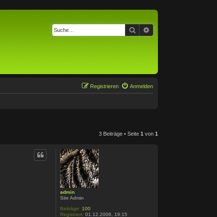
Suche
Erweiterte Suche
Registrieren
Anmelden
3 Beiträge • Seite
1
von
1
admin
Site Admin
Beiträge:
100
Registriert:
01.12.2006, 19:15