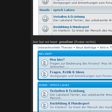
last but not least:
prosilver
(Avatar rechts)