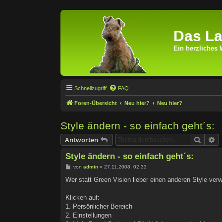
Das La
Ein herzliches 
Schnellzugriff
FAQ
Foren-Übersicht
Neu hier?
Neu hier?
Style ändern - so einfach geht´s:
Suche
Er
Antworten
Style ändern - so einfach geht´s:
B
von
admin
»
27.11.2008, 02:33
e
i
Wer statt Green Vision lieber einen anderen Style ver
t
r
a
Klicken auf:
g
1. Persönlicher Bereich
2. Einstellungen