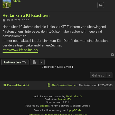
Chiyo
Re: Links zu KfT-Züchtern
B
13.10.2021, 13:52
e
i
Nach über 10 Jahren sind die Links zu KfT-Züchtern von überwiegend
t
"historischem" Interesse, denn Züchter haben aufgehört, neue sind
r
a
dazugekommen.
g
Immer noch aktuell ist der Link zum Kft. Dort findet man eine Übersicht
der derzeitigen Lakeland-Terrier-Züchter.
http://www.kft-online.de/
Antworten
2 Beiträge • Seite
1
von
1
Gehe zu
Foren-Übersicht
Alle Cookies löschen
Alle Zeiten sind
UTC+02:00
Lucid Lime style created by
Melvin García
Co-Author:
MannixMD
Style Version: 1.2.1
Powered by
phpBB
® Forum Software © phpBB Limited
Deutsche Übersetzung durch
phpBB.de
Datenschutz
|
Nutzungsbedingungen
|
Impressum