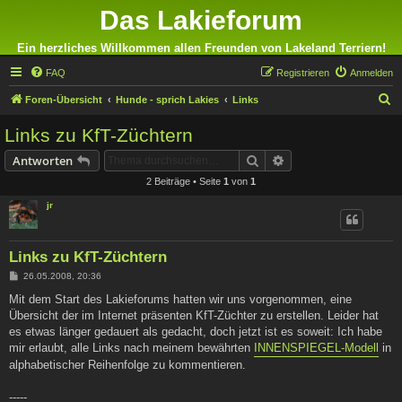
Das Lakieforum
Ein herzliches Willkommen allen Freunden von Lakeland Terriern!
FAQ
Registrieren
Anmelden
S
Foren-Übersicht
Hunde - sprich Lakies
Links
u
Links zu KfT-Züchtern
c
Suche
Erweiterte Suche
Antworten
h
2 Beiträge • Seite
1
von
1
e
jr
Links zu KfT-Züchtern
B
26.05.2008, 20:36
e
i
Mit dem Start des Lakieforums hatten wir uns vorgenommen, eine
t
Übersicht der im Internet präsenten KfT-Züchter zu erstellen. Leider hat
r
a
es etwas länger gedauert als gedacht, doch jetzt ist es soweit: Ich habe
g
mir erlaubt, alle Links nach meinem bewährten
INNENSPIEGEL-Modell
in
alphabetischer Reihenfolge zu kommentieren.
-----