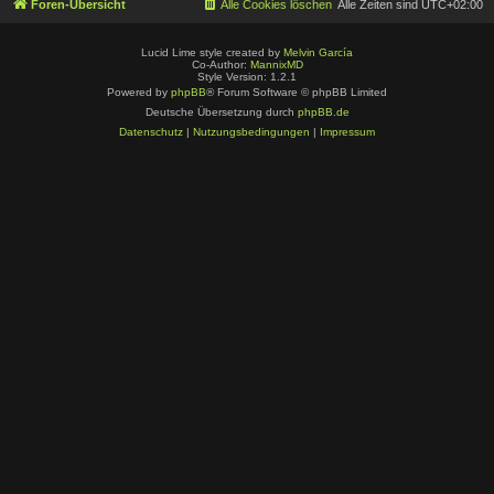
Foren-Übersicht
Alle Cookies löschen
Alle Zeiten sind
UTC+02:00
Lucid Lime style created by
Melvin García
Co-Author:
MannixMD
Style Version: 1.2.1
Powered by
phpBB
® Forum Software © phpBB Limited
Deutsche Übersetzung durch
phpBB.de
Datenschutz
|
Nutzungsbedingungen
|
Impressum