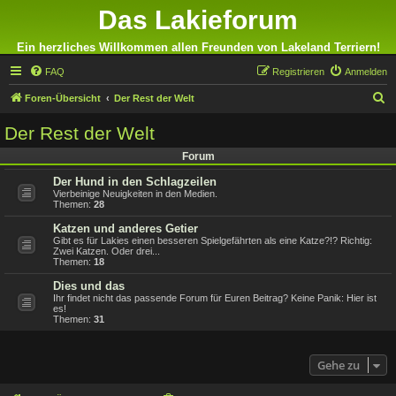
Das Lakieforum
Ein herzliches Willkommen allen Freunden von Lakeland Terriern!
FAQ
Registrieren
Anmelden
S
Foren-Übersicht
Der Rest der Welt
u
Der Rest der Welt
c
Forum
h
Der Hund in den Schlagzeilen
e
Vierbeinige Neuigkeiten in den Medien.
Themen:
28
Katzen und anderes Getier
Gibt es für Lakies einen besseren Spielgefährten als eine Katze?!? Richtig:
Zwei Katzen. Oder drei...
Themen:
18
Dies und das
Ihr findet nicht das passende Forum für Euren Beitrag? Keine Panik: Hier ist
es!
Themen:
31
Gehe zu