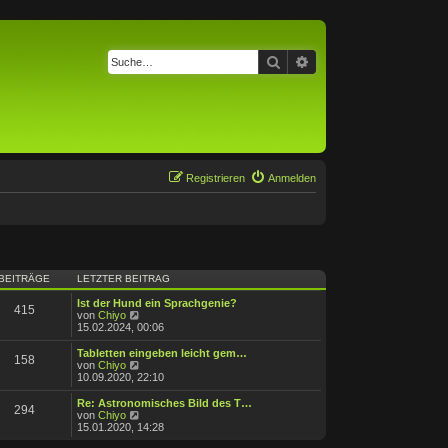
Suche
Erweiterte Suche
Registrieren
Anmelden
BEITRÄGE
LETZTER BEITRAG
Ist der Hund ein Sprachgenie?
415
N
von
Chiyo
e
15.02.2024, 00:06
u
e
Tabletten eingeben leicht gem…
158
s
N
von
Chiyo
t
e
10.09.2020, 22:10
e
u
r
e
Re: Astronomisches Bild des T…
294
B
s
N
von
Chiyo
e
t
e
15.01.2020, 14:28
i
e
u
t
r