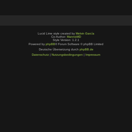
Lucid Lime style created by
Melvin García
Co-Author:
MannixMD
Style Version: 1.2.1
Powered by
phpBB
® Forum Software © phpBB Limited
Deutsche Übersetzung durch
phpBB.de
Datenschutz
|
Nutzungsbedingungen
|
Impressum