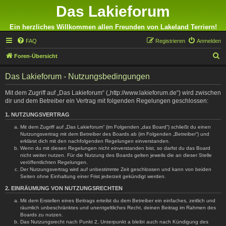
Das Lakieforum
Ein herzliches Willkommen allen Freunden von Lakeland Terriern!
FAQ
Registrieren
Anmelden
S
Foren-Übersicht
u
Das Lakieforum - Nutzungsbedingungen
c
h
Mit dem Zugriff auf „Das Lakieforum“ („http://www.lakieforum.de“) wird zwischen
dir und dem Betreiber ein Vertrag mit folgenden Regelungen geschlossen:
e
1. NUTZUNGSVERTRAG
Mit dem Zugriff auf „Das Lakieforum“ (im Folgenden „das Board“) schließt du einen
Nutzungsvertrag mit dem Betreiber des Boards ab (im Folgenden „Betreiber“) und
erklärst dich mit den nachfolgenden Regelungen einverstanden.
Wenn du mit diesen Regelungen nicht einverstanden bist, so darfst du das Board
nicht weiter nutzen. Für die Nutzung des Boards gelten jeweils die an dieser Stelle
veröffentlichten Regelungen.
Der Nutzungsvertrag wird auf unbestimmte Zeit geschlossen und kann von beiden
Seiten ohne Einhaltung einer Frist jederzeit gekündigt werden.
2. EINRÄUMUNG VON NUTZUNGSRECHTEN
Mit dem Erstellen eines Beitrags erteilst du dem Betreiber ein einfaches, zeitlich und
räumlich unbeschränktes und unentgeltliches Recht, deinen Beitrag im Rahmen des
Boards zu nutzen.
Das Nutzungsrecht nach Punkt 2, Unterpunkt a bleibt auch nach Kündigung des