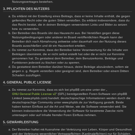
Nutzungsvertrages bestehen.
3. PFLICHTEN DES NUTZERS
Du erklärst mit der Erstellung eines Beitrags, dass er keine Inhalte enthält, die gegen
geltendes Recht oder die guten Sitten verstoßen. Du erklärst insbesondere, dass du
das Recht besitzt, die in deinen Beiträgen verwendeten Links und Bilder zu setzen
bzw. zu verwenden.
Der Betreiber des Boards übt das Hausrecht aus. Bei Verstößen gegen diese
Nutzungsbedingungen oder anderer im Board veröffentlichten Regeln kann der
Betreiber dich nach Abmahnung zeitweise oder dauerhaft von der Nutzung dieses
Boards ausschließen und dir ein Hausverbot erteilen.
Du nimmst zur Kenntnis, dass der Betreiber keine Verantwortung für die Inhalte von
Beiträgen übernimmt, die er nicht selbst erstellt hat oder die er nicht zur Kenntnis
genommen hat. Du gestattest dem Betreiber, dein Benutzerkonto, Beiträge und
Funktionen jederzeit zu löschen oder zu sperren.
Du gestattest dem Betreiber darüber hinaus, deine Beiträge abzuändern, sofern sie
gegen o. g. Regeln verstoßen oder geeignet sind, dem Betreiber oder einem Dritten
Schaden zuzufügen.
4. GENERAL PUBLIC LICENSE
Du nimmst zur Kenntnis, dass es sich bei phpBB um eine unter der „
GNU General Public License v2
“ (GPL) bereitgestellten Foren-Software von phpBB
Limited (www.phpbb.com) handelt; deutschsprachige Informationen werden durch die
deutschsprachige Community unter www.phpbb.de zur Verfügung gestellt. Beide
haben keinen Einfluss auf die Art und Weise, wie die Software verwendet wird. Sie
können insbesondere die Verwendung der Software für bestimmte Zwecke nicht
untersagen oder auf Inhalte fremder Foren Einfluss nehmen.
5. GEWÄHRLEISTUNG
Der Betreiber haftet mit Ausnahme der Verletzung von Leben, Körper und Gesundheit
und der Verletzung wesentlicher Vertragspflichten (Kardinalpflichten) nur für Schäden,