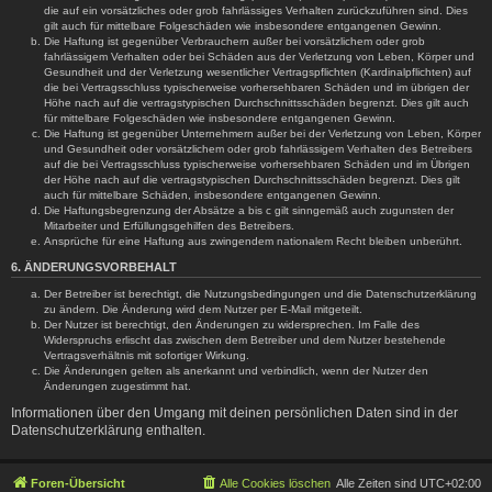
die auf ein vorsätzliches oder grob fahrlässiges Verhalten zurückzuführen sind. Dies
gilt auch für mittelbare Folgeschäden wie insbesondere entgangenen Gewinn.
Die Haftung ist gegenüber Verbrauchern außer bei vorsätzlichem oder grob
fahrlässigem Verhalten oder bei Schäden aus der Verletzung von Leben, Körper und
Gesundheit und der Verletzung wesentlicher Vertragspflichten (Kardinalpflichten) auf
die bei Vertragsschluss typischerweise vorhersehbaren Schäden und im übrigen der
Höhe nach auf die vertragstypischen Durchschnittsschäden begrenzt. Dies gilt auch
für mittelbare Folgeschäden wie insbesondere entgangenen Gewinn.
Die Haftung ist gegenüber Unternehmern außer bei der Verletzung von Leben, Körper
und Gesundheit oder vorsätzlichem oder grob fahrlässigem Verhalten des Betreibers
auf die bei Vertragsschluss typischerweise vorhersehbaren Schäden und im Übrigen
der Höhe nach auf die vertragstypischen Durchschnittsschäden begrenzt. Dies gilt
auch für mittelbare Schäden, insbesondere entgangenen Gewinn.
Die Haftungsbegrenzung der Absätze a bis c gilt sinngemäß auch zugunsten der
Mitarbeiter und Erfüllungsgehilfen des Betreibers.
Ansprüche für eine Haftung aus zwingendem nationalem Recht bleiben unberührt.
6. ÄNDERUNGSVORBEHALT
Der Betreiber ist berechtigt, die Nutzungsbedingungen und die Datenschutzerklärung
zu ändern. Die Änderung wird dem Nutzer per E-Mail mitgeteilt.
Der Nutzer ist berechtigt, den Änderungen zu widersprechen. Im Falle des
Widerspruchs erlischt das zwischen dem Betreiber und dem Nutzer bestehende
Vertragsverhältnis mit sofortiger Wirkung.
Die Änderungen gelten als anerkannt und verbindlich, wenn der Nutzer den
Änderungen zugestimmt hat.
Informationen über den Umgang mit deinen persönlichen Daten sind in der
Datenschutzerklärung enthalten.
Foren-Übersicht
Alle Cookies löschen
Alle Zeiten sind
UTC+02:00