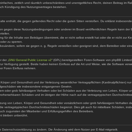
in einfaches, zeitlich und räumlich unbeschränktes und unentgeltliches Recht, deinen Beitrag im
nach Kündigung des Nutzungsvertrages bestehen.
Inhalte enthält, die gegen geltendes Recht oder die guten Sitten verstoßen. Du erklärst insbesond
ßen gegen diese Nutzungsbedingungen oder anderer im Board veröffentlichten Regeln kann der 
rteilen.
g für die Inhalte von Beiträgen übernimmt, die er nicht selbst erstellt hat oder die er nicht zur
 oder zu sperren.
abzuändern, sofern sie gegen o. g. Regeln verstoßen oder geeignet sind, dem Betreiber oder ei
r der „
GNU General Public License v2
“ (GPL) bereitgestellten Foren-Software von phpBB Limit
r Verfügung gestellt. Beide haben keinen Einfluss auf die Art und Weise, wie die Software ver
der Foren Einfluss nehmen.
örper und Gesundheit und der Verletzung wesentlicher Vertragspflichten (Kardinalpflichten) nur 
e Folgeschäden wie insbesondere entgangenen Gewinn.
hem oder grob fahrlässigem Verhalten oder bei Schäden aus der Verletzung von Leben, Körper un
se vorhersehbaren Schäden und im übrigen der Höhe nach auf die vertragstypischen Durchschnittss
zung von Leben, Körper und Gesundheit oder vorsätzlichem oder grob fahrlässigem Verhalten des 
e vertragstypischen Durchschnittsschäden begrenzt. Dies gilt auch für mittelbare Schäden, i
ch zugunsten der Mitarbeiter und Erfüllungsgehilfen des Betreibers.
t bleiben unberührt.
e Datenschutzerklärung zu ändern. Die Änderung wird dem Nutzer per E-Mail mitgeteilt.