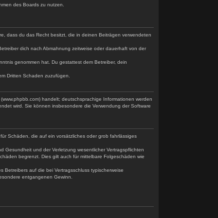
 Rahmen des Boards zu nutzen.
ere, dass du das Recht besitzt, die in deinen Beiträgen verwendeten
Betreiber dich nach Abmahnung zeitweise oder dauerhaft von der
 Kenntnis genommen hat. Du gestattest dem Betreiber, dein
nem Dritten Schaden zuzufügen.
ed (www.phpbb.com) handelt; deutschsprachige Informationen werden
wendet wird. Sie können insbesondere die Verwendung der Software
für Schäden, die auf ein vorsätzliches oder grob fahrlässiges
d Gesundheit und der Verletzung wesentlicher Vertragspflichten
chäden begrenzt. Dies gilt auch für mittelbare Folgeschäden wie
Betreibers auf die bei Vertragsschluss typischerweise
nsbesondere entgangenen Gewinn.