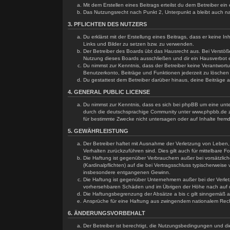
Mit dem Erstellen eines Beitrags erteilst du dem Betreiber e
Das Nutzungsrecht nach Punkt 2, Unterpunkt a bleibt auch 
3. PFLICHTEN DES NUTZERS
Du erklärst mit der Erstellung eines Beitrags, dass er keine 
Links und Bilder zu setzen bzw. zu verwenden.
Der Betreiber des Boards übt das Hausrecht aus. Bei Verstö
Nutzung dieses Boards ausschließen und dir ein Hausverbot e
Du nimmst zur Kenntnis, dass der Betreiber keine Verantwortun
Benutzerkonto, Beiträge und Funktionen jederzeit zu löschen
Du gestattest dem Betreiber darüber hinaus, deine Beiträge 
4. GENERAL PUBLIC LICENSE
Du nimmst zur Kenntnis, dass es sich bei phpBB um eine unte
durch die deutschsprachige Community unter www.phpbb.de zu
für bestimmte Zwecke nicht untersagen oder auf Inhalte frem
5. GEWÄHRLEISTUNG
Der Betreiber haftet mit Ausnahme der Verletzung von Leben, K
Verhalten zurückzuführen sind. Dies gilt auch für mittelbar
Die Haftung ist gegenüber Verbrauchern außer bei vorsätzlic
(Kardinalpflichten) auf die bei Vertragsschluss typischerwei
insbesondere entgangenen Gewinn.
Die Haftung ist gegenüber Unternehmern außer bei der Verlet
vorhersehbaren Schäden und im Übrigen der Höhe nach auf di
Die Haftungsbegrenzung der Absätze a bis c gilt sinngemäß au
Ansprüche für eine Haftung aus zwingendem nationalem Rech
6. ÄNDERUNGSVORBEHALT
Der Betreiber ist berechtigt, die Nutzungsbedingungen und di