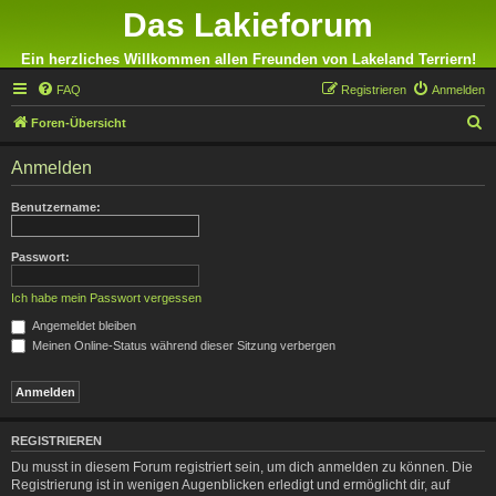
Das Lakieforum
Ein herzliches Willkommen allen Freunden von Lakeland Terriern!
FAQ
Registrieren
Anmelden
S
Foren-Übersicht
u
Anmelden
c
h
Benutzername:
e
Passwort:
Ich habe mein Passwort vergessen
Angemeldet bleiben
Meinen Online-Status während dieser Sitzung verbergen
REGISTRIEREN
Du musst in diesem Forum registriert sein, um dich anmelden zu können. Die
Registrierung ist in wenigen Augenblicken erledigt und ermöglicht dir, auf