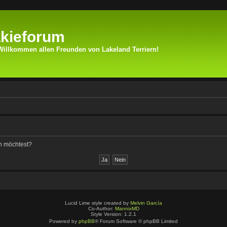
kieforum
Willkommen allen Freunden von Lakeland Terriern!
en möchtest?
Lucid Lime style created by
Melvin García
Co-Author:
MannixMD
Style Version: 1.2.1
Powered by
phpBB
® Forum Software © phpBB Limited