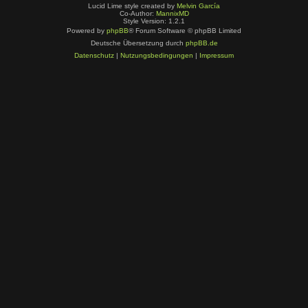
Lucid Lime style created by
Melvin García
Co-Author:
MannixMD
Style Version: 1.2.1
Powered by
phpBB
® Forum Software © phpBB Limited
Deutsche Übersetzung durch
phpBB.de
Datenschutz
|
Nutzungsbedingungen
|
Impressum