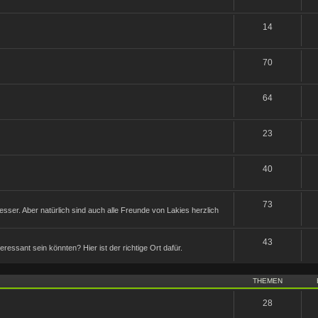
14
70
64
23
40
73
sser. Aber natürlich sind auch alle Freunde von Lakies herzlich
43
nteressant sein könnten? Hier ist der richtige Ort dafür.
THEMEN
28