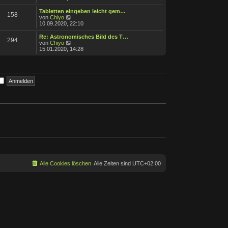
e
u
g
i
e
Tabletten eingeben leicht gem…
158
t
s
N
von
Chiyo
r
t
e
10.09.2020, 22:10
a
e
u
g
r
e
Re: Astronomisches Bild des T…
294
B
s
N
von
Chiyo
e
t
e
15.01.2020, 14:28
i
e
u
t
r
e
r
B
s
a
e
t
g
i
e
t
r
r
B
a
e
g
i
t
r
a
g
Alle Cookies löschen
Alle Zeiten sind
UTC+02:00