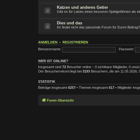
Katzen und anderes Getier
Gibt es für Lakies einen besseren Spielgefährten als ei
Dies und das
Ihr findet nicht das passende Forum für Euren Beitrag? 
ANMELDEN
•
REGISTRIEREN
Benutzername:
Passwort:
WER IST ONLINE?
Insgesamt sind
72
Besucher online :: 0 sichtbare Mitglieder, 0 uns
Der Besucherrekord liegt bei
3193
Besuchern, die am 11.05.2026, 03
STATISTIK
Beiträge insgesamt
6257
• Themen insgesamt
617
• Mitglieder ins
Foren-Übersicht