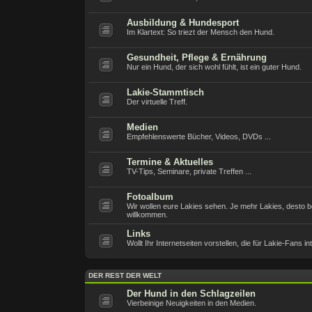
Ausbildung & Hundesport
Im Klartext: So triezt der Mensch den Hund.
Gesundheit, Pflege & Ernährung
Nur ein Hund, der sich wohl fühlt, ist ein guter Hund.
Lakie-Stammtisch
Der virtuelle Treff.
Medien
Empfehlenswerte Bücher, Videos, DVDs ...
Termine & Aktuelles
TV-Tips, Seminare, private Treffen ...
Fotoalbum
Wir wollen eure Lakies sehen. Je mehr Lakies, desto be
willkommen.
Links
Wollt Ihr Internetseiten vorstellen, die für Lakie-Fans i
DER REST DER WELT
Der Hund in den Schlagzeilen
Vierbeinige Neuigkeiten in den Medien.