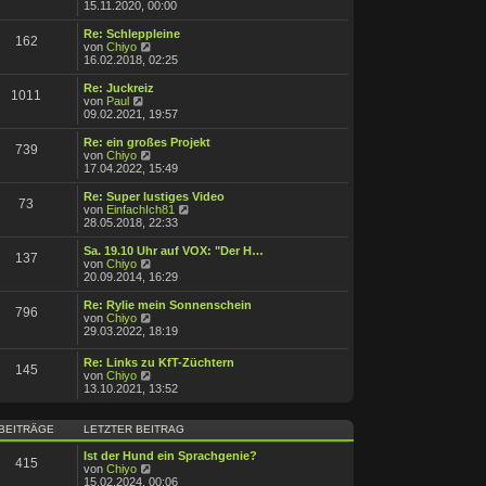
B
e
15.11.2020, 00:00
a
e
u
g
i
e
Re: Schleppleine
162
t
s
N
von
Chiyo
r
t
e
16.02.2018, 02:25
a
e
u
g
r
e
Re: Juckreiz
1011
B
s
N
von
Paul
e
t
e
09.02.2021, 19:57
i
e
u
t
r
e
Re: ein großes Projekt
r
739
B
s
N
von
Chiyo
a
e
t
e
17.04.2022, 15:49
g
i
e
u
t
r
e
Re: Super lustiges Video
r
73
B
s
N
von
EinfachIch81
a
e
t
e
28.05.2018, 22:33
g
i
e
u
t
r
e
Sa. 19.10 Uhr auf VOX: "Der H…
r
137
B
s
N
von
Chiyo
a
e
t
e
20.09.2014, 16:29
g
i
e
u
t
r
e
Re: Rylie mein Sonnenschein
r
796
B
s
N
von
Chiyo
a
e
t
e
29.03.2022, 18:19
g
i
e
u
t
r
e
Re: Links zu KfT-Züchtern
r
B
145
s
N
von
Chiyo
a
e
t
e
13.10.2021, 13:52
g
i
e
u
t
r
e
r
B
s
BEITRÄGE
LETZTER BEITRAG
a
e
t
g
i
e
Ist der Hund ein Sprachgenie?
t
415
r
N
von
Chiyo
r
B
e
15.02.2024, 00:06
a