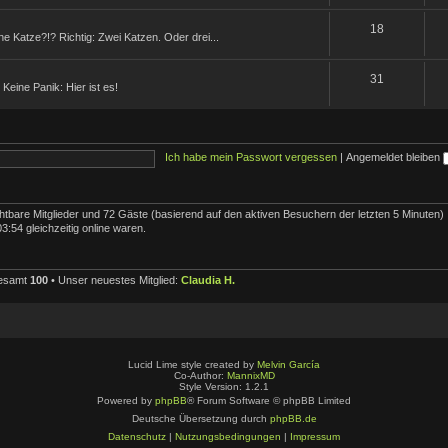
18
ne Katze?!? Richtig: Zwei Katzen. Oder drei...
31
Keine Panik: Hier ist es!
Ich habe mein Passwort vergessen
|
Angemeldet bleiben
ichtbare Mitglieder und 72 Gäste (basierend auf den aktiven Besuchern der letzten 5 Minuten)
:54 gleichzeitig online waren.
gesamt
100
• Unser neuestes Mitglied:
Claudia H.
Lucid Lime style created by
Melvin García
Co-Author:
MannixMD
Style Version: 1.2.1
Powered by
phpBB
® Forum Software © phpBB Limited
Deutsche Übersetzung durch
phpBB.de
Datenschutz
|
Nutzungsbedingungen
|
Impressum