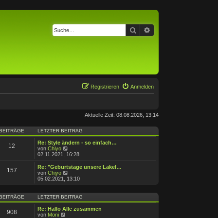
Suche
Erweiterte Suche
Registrieren
Anmelden
Aktuelle Zeit: 08.08.2026, 13:14
BEITRÄGE
LETZTER BEITRAG
Re: Style ändern - so einfach…
12
N
von
Chiyo
e
02.11.2021, 16:28
u
e
Re: "Geburtstage unsere Lakel…
157
s
N
von
Chiyo
t
e
05.02.2021, 13:10
e
u
r
e
B
s
BEITRÄGE
LETZTER BEITRAG
e
t
i
e
Re: Hallo Alle zusammen
908
t
r
N
von
Moni
r