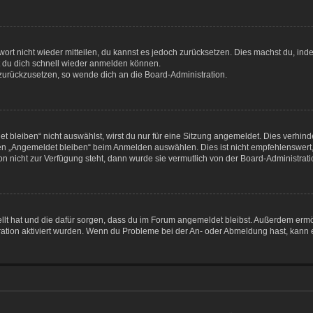
swort nicht wieder mitteilen, du kannst es jedoch zurücksetzen. Dies machst du, i
st du dich schnell wieder anmelden können.
t zurückzusetzen, so wende dich an die Board-Administration.
bleiben“ nicht auswählst, wirst du nur für eine Sitzung angemeldet. Dies verhin
en „Angemeldet bleiben“ beim Anmelden auswählen. Dies ist nicht empfehlenswert
ion nicht zur Verfügung steht, dann wurde sie vermutlich von der Board-Administrat
tellt hat und die dafür sorgen, dass du im Forum angemeldet bleibst. Außerdem erm
ration aktiviert wurden. Wenn du Probleme bei der An- oder Abmeldung hast, kann e