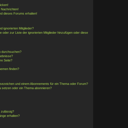
icken!
 Nachrichten!
ed dieses Forums erhalten!
d ignorierten Mitglieder?
e oder zur Liste der ignorierten Mitglieder hinzufügen oder diese
en durchsuchen?
gebnisse?
re Seite?
hemen finden?
esezeichen und einem Abonnements für ein Thema oder Forum?
a setzen oder ein Thema abonnieren?
 zulässig?
änge erhalten?