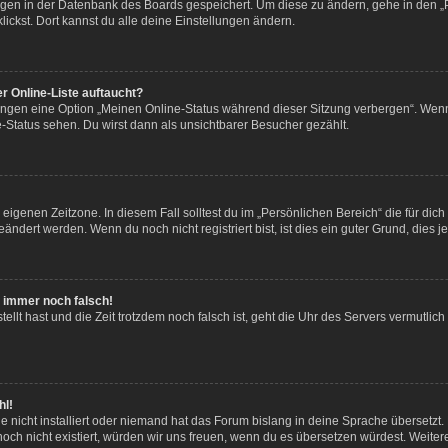
lungen in der Datenbank des Boards gespeichert. Um diese zu ändern, gehe in den „
ickst. Dort kannst du alle deine Einstellungen ändern.
r Online-Liste auftaucht?
lungen eine Option „Meinen Online-Status während dieser Sitzung verbergen“. Wenn
-Status sehen. Du wirst dann als unsichtbarer Besucher gezählt.
eigenen Zeitzone. In diesem Fall solltest du im „Persönlichen Bereich“ die für dich 
ndert werden. Wenn du noch nicht registriert bist, ist dies ein guter Grund, dies jet
ht immer noch falsch!
tellt hast und die Zeit trotzdem noch falsch ist, geht die Uhr des Servers vermutlich
hl!
 nicht installiert oder niemand hat das Forum bislang in deine Sprache übersetzt. 
s noch nicht existiert, würden wir uns freuen, wenn du es übersetzen würdest. Weit