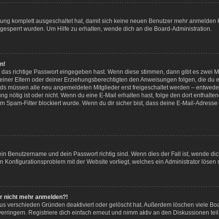
erung komplett ausgeschaltet hat, damit sich keine neuen Benutzer mehr anmelden
 gesperrt wurden. Um Hilfe zu erhalten, wende dich an die Board-Administration.
n!
 das richtige Passwort eingegeben hast. Wenn diese stimmen, dann gibt es zwei 
 deiner Eltern oder deiner Erziehungsberechtigten den Anweisungen folgen, die du er
ards müssen alle neu angemeldeten Mitglieder erst freigeschaltet werden – entweder
erung nötig ist oder nicht. Wenn du eine E-Mail erhalten hast, folge den dort entha
m Spam-Filter blockiert wurde. Wenn du dir sicher bist, dass deine E-Mail-Adress
dein Benutzername und dein Passwort richtig sind. Wenn dies der Fall ist, wende d
ein Konfigurationsproblem mit der Website vorliegt, welches ein Administrator lösen
ber nicht mehr anmelden?!
us verschieden Gründen deaktiviert oder gelöscht hat. Außerdem löschen viele Boa
ringern. Registriere dich einfach erneut und nimm aktiv an den Diskussionen teil