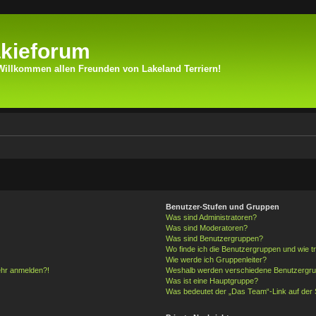
kieforum
Willkommen allen Freunden von Lakeland Terriern!
Benutzer-Stufen und Gruppen
Was sind Administratoren?
Was sind Moderatoren?
Was sind Benutzergruppen?
Wo finde ich die Benutzergruppen und wie tr
Wie werde ich Gruppenleiter?
mehr anmelden?!
Weshalb werden verschiedene Benutzergrupp
Was ist eine Hauptgruppe?
Was bedeutet der „Das Team“-Link auf der S