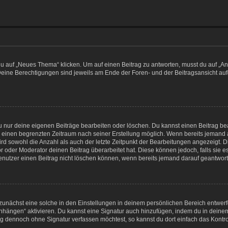
auf „Neues Thema“ klicken. Um auf einen Beitrag zu antworten, musst du auf „Antw
 Deine Berechtigungen sind jeweils am Ende der Foren- und der Beitragsansicht aufge
du nur deine eigenen Beiträge bearbeiten oder löschen. Du kannst einen Beitrag b
ür einen begrenzten Zeitraum nach seiner Erstellung möglich. Wenn bereits jemand a
rd sowohl die Anzahl als auch der letzte Zeitpunkt der Bearbeitungen angezeigt. 
 oder Moderator deinen Beitrag überarbeitet hat. Diese können jedoch, falls sie es 
enutzer einen Beitrag nicht löschen können, wenn bereits jemand darauf geantworte
unächst eine solche in den Einstellungen in deinem persönlichen Bereich entwerf
 anhängen“ aktivieren. Du kannst eine Signatur auch hinzufügen, indem du in de
rag dennoch ohne Signatur verfassen möchtest, so kannst du dort einfach das Kontr