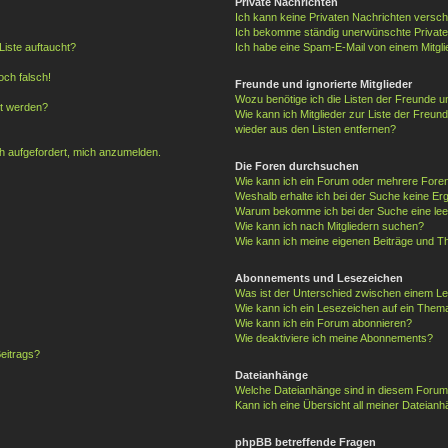
Private Nachrichten
Ich kann keine Privaten Nachrichten versch
Ich bekomme ständig unerwünschte Private
Liste auftaucht?
Ich habe eine Spam-E-Mail von einem Mitgli
och falsch!
Freunde und ignorierte Mitglieder
Wozu benötige ich die Listen der Freunde un
gt werden?
Wie kann ich Mitglieder zur Liste der Freund
wieder aus den Listen entfernen?
ch aufgefordert, mich anzumelden.
Die Foren durchsuchen
Wie kann ich ein Forum oder mehrere For
Weshalb erhalte ich bei der Suche keine Er
Warum bekomme ich bei der Suche eine lee
Wie kann ich nach Mitgliedern suchen?
Wie kann ich meine eigenen Beiträge und T
Abonnements und Lesezeichen
Was ist der Unterschied zwischen einem L
Wie kann ich ein Lesezeichen auf ein Them
Wie kann ich ein Forum abonnieren?
Wie deaktiviere ich meine Abonnements?
eitrags?
Dateianhänge
Welche Dateianhänge sind in diesem Forum
Kann ich eine Übersicht all meiner Dateianh
phpBB betreffende Fragen