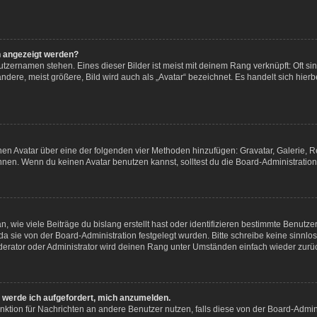
n angezeigt werden?
tzernamen stehen. Eines dieser Bilder ist meist mit deinem Rang verknüpft: Oft si
ere, meist größere, Bild wird auch als „Avatar“ bezeichnet. Es handelt sich hierb
einen Avatar über eine der folgenden vier Methoden hinzufügen: Gravatar, Galerie
en. Wenn du keinen Avatar benutzen kannst, solltest du die Board-Administration 
 wie viele Beiträge du bislang erstellt hast oder identifizieren bestimmte Benut
 da sie von der Board-Administration festgelegt wurden. Bitte schreibe keine sinn
derator oder Administrator wird deinen Rang unter Umständen einfach wieder zurü
, werde ich aufgefordert, mich anzumelden.
Funktion für Nachrichten an andere Benutzer nutzen, falls diese von der Board-Admi