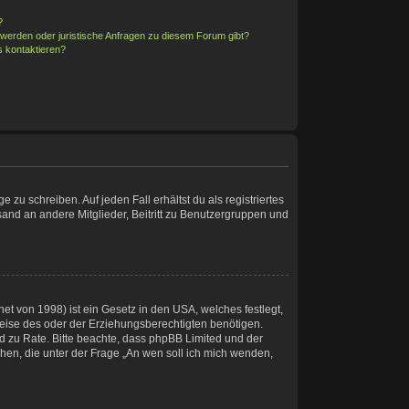
?
hwerden oder juristische Anfragen zu diesem Forum gibt?
s kontaktieren?
 zu schreiben. Auf jeden Fall erhältst du als registriertes
rsand an andere Mitglieder, Beitritt zu Benutzergruppen und
t von 1998) ist ein Gesetz in den USA, welches festlegt,
eise des oder der Erziehungsberechtigten benötigen.
tand zu Rate. Bitte beachte, dass phpBB Limited und der
chen, die unter der Frage „An wen soll ich mich wenden,