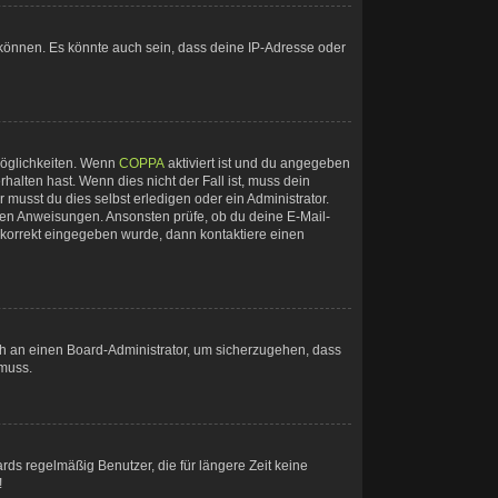
 können. Es könnte auch sein, dass deine IP-Adresse oder
Möglichkeiten. Wenn
COPPA
aktiviert ist und du angegeben
halten hast. Wenn dies nicht der Fall ist, muss dein
 musst du dies selbst erledigen oder ein Administrator.
ltenen Anweisungen. Ansonsten prüfe, ob du deine E-Mail-
e korrekt eingegeben wurde, dann kontaktiere einen
ich an einen Board-Administrator, um sicherzugehen, dass
 muss.
rds regelmäßig Benutzer, die für längere Zeit keine
!