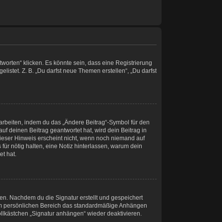
orten“ klicken. Es könnte sein, dass eine Registrierung
listet. Z. B. „Du darfst neue Themen erstellen“, „Du darfst
earbeiten, indem du das „Ändere Beitrag“-Symbol für den
uf deinen Beitrag geantwortet hat, wird dein Beitrag in
Dieser Hinweis erscheint nicht, wenn noch niemand auf
für nötig halten, eine Notiz hinterlassen, warum dein
t hat.
en. Nachdem du die Signatur erstellt und gespeichert
inem persönlichen Bereich das standardmäßige Anhängen
ollkästchen „Signatur anhängen“ wieder deaktivieren.