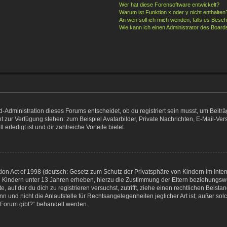
Wer hat diese Forensoftware entwickelt?
Warum ist Funktion x oder y nicht enthalten
An wen soll ich mich wenden, falls es Besc
Wie kann ich einen Administrator des Board
Administration dieses Forums entscheidet, ob du registriert sein musst, um Beiträge
cht zur Verfügung stehen: zum Beispiel Avatarbilder, Private Nachrichten, E-Mail-Ve
erledigt ist und dir zahlreiche Vorteile bietet.
n Act of 1998 (deutsch: Gesetz zum Schutz der Privatsphäre von Kindern im Interne
 Kindern unter 13 Jahren erheben, hierzu die Zustimmung der Eltern beziehungsw
e, auf der du dich zu registrieren versuchst, zutrifft, ziehe einen rechtlichen Beis
 und nicht die Anlaufstelle für Rechtsangelegenheiten jeglicher Art ist; außer sol
 Forum gibt?“ behandelt werden.