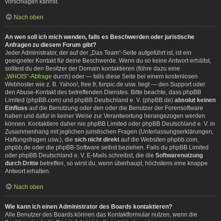
vorschlagen kannst.
Nach oben
An wen soll ich mich wenden, falls es Beschwerden oder juristische
Anfragen zu diesem Forum gibt?
Jeder Administrator, der auf der „Das Team“-Seite aufgeführt ist, ist ein
geeigneter Kontakt für deine Beschwerde. Wenn du so keine Antwort erhältst,
solltest du den Besitzer der Domain kontaktieren (führe dazu eine
„WHOIS“-Abfrage
durch) oder — falls diese Seite bei einem kostenlosen
Webhoster wie z. B. Yahoo!, free.fr, funpic.de usw. liegt — den Support oder
den Abuse-Kontakt des betreffenden Dienstes. Bitte beachte, dass phpBB
Limited (phpBB.com) und phpBB Deutschland e. V. (phpBB.de)
absolut keinen
Einfluss
auf die Benutzung oder den oder die Benutzer der Forensoftware
haben und dafür in keiner Weise zur Verantwortung herangezogen werden
können. Kontaktiere daher nie phpBB Limited oder phpBB Deutschland e. V. in
Zusammenhang mit jeglichen juristischen Fragen (Unterlassungserklärungen,
Haftungsfragen usw.), die
sich nicht direkt
auf die Websiten phpbb.com,
phpbb.de oder die phpBB-Software selbst beziehen. Falls du phpBB Limited
oder phpBB Deutschland e. V. E-Mails schreibst, die die
Softwarenutzung
durch Dritte
betreffen, so wirst du, wenn überhaupt, höchstens eine knappe
Antwort erhalten.
Nach oben
Wie kann ich einen Administrator des Boards kontaktieren?
Alle Benutzer des Boards können das Kontaktformular nutzen, wenn die