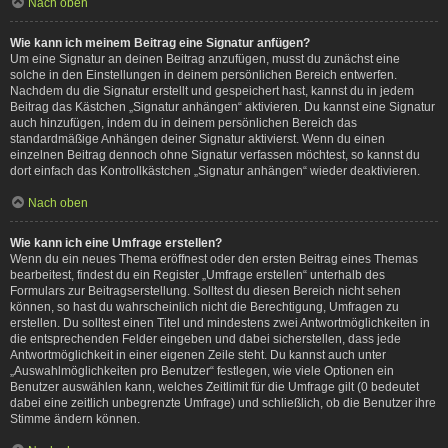
Nach oben
Wie kann ich meinem Beitrag eine Signatur anfügen?
Um eine Signatur an deinen Beitrag anzufügen, musst du zunächst eine
solche in den Einstellungen in deinem persönlichen Bereich entwerfen.
Nachdem du die Signatur erstellt und gespeichert hast, kannst du in jedem
Beitrag das Kästchen „Signatur anhängen“ aktivieren. Du kannst eine Signatur
auch hinzufügen, indem du in deinem persönlichen Bereich das
standardmäßige Anhängen deiner Signatur aktivierst. Wenn du einen
einzelnen Beitrag dennoch ohne Signatur verfassen möchtest, so kannst du
dort einfach das Kontrollkästchen „Signatur anhängen“ wieder deaktivieren.
Nach oben
Wie kann ich eine Umfrage erstellen?
Wenn du ein neues Thema eröffnest oder den ersten Beitrag eines Themas
bearbeitest, findest du ein Register „Umfrage erstellen“ unterhalb des
Formulars zur Beitragserstellung. Solltest du diesen Bereich nicht sehen
können, so hast du wahrscheinlich nicht die Berechtigung, Umfragen zu
erstellen. Du solltest einen Titel und mindestens zwei Antwortmöglichkeiten in
die entsprechenden Felder eingeben und dabei sicherstellen, dass jede
Antwortmöglichkeit in einer eigenen Zeile steht. Du kannst auch unter
„Auswahlmöglichkeiten pro Benutzer“ festlegen, wie viele Optionen ein
Benutzer auswählen kann, welches Zeitlimit für die Umfrage gilt (0 bedeutet
dabei eine zeitlich unbegrenzte Umfrage) und schließlich, ob die Benutzer ihre
Stimme ändern können.