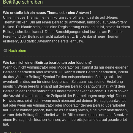
Beiträge schreiben
Wie erstelle ich ein neues Thema oder eine Antwort?
Um ein neues Thema in einem Forum zu eröffnen, musst du auf „Neues
Thema“ klicken. Um auf einen Beitrag zu antworten, musst du auf „Antworten“
klicken. Es könnte sein, dass eine Registrierung erforderlich ist, bevor du einen
Beitrag schreiben kannst. Deine Berechtigungen sind jeweils am Ende der
Foren- und der Beitragsansicht aufgelistet. Z. B. „Du darfst neue Themen
erstellen“, „Du darfst Dateianhänge erstellen“ usw.
Nach oben
Wie kann ich einen Beitrag bearbeiten oder löschen?
Wenn du nicht Administrator oder Moderator bist, kannst du nur deine eigenen
Beiträge bearbeiten oder löschen. Du kannst einen Beitrag bearbeiten, indem
du das „Ändere Beitrag“-Symbol für den entsprechenden Beitrag anklickst;
eventuell ist dies nur für einen begrenzten Zeitraum nach seiner Erstellung
möglich. Wenn bereits jemand auf deinen Beitrag geantwortet hat, wird dein
Beitrag in der Themenansicht als überarbeitet gekennzeichnet. Es wird sowohl
die Anzahl als auch der letzte Zeitpunkt der Bearbeitungen angezeigt. Dieser
Hinweis erscheint nicht, wenn noch niemand auf deinen Beitrag geantwortet
hat oder wenn ein Administrator oder Moderator deinen Beitrag überarbeitet
hat. Diese können jedoch, falls sie es für nötig halten, eine Notiz hinterlassen,
warum dein Beitrag überarbeitet wurde. Bitte beachte, dass normale Benutzer
einen Beitrag nicht löschen können, wenn bereits jemand darauf geantwortet
hat.