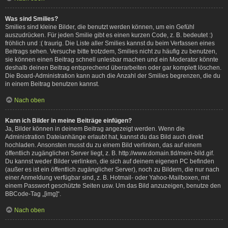
Was sind Smilies?
Smilies sind kleine Bilder, die benutzt werden können, um ein Gefühl
auszudrücken. Für jeden Smilie gibt es einen kurzen Code, z. B. bedeutet :)
fröhlich und :( traurig. Die Liste aller Smilies kannst du beim Verfassen eines
Beitrags sehen. Versuche bitte trotzdem, Smilies nicht zu häufig zu benutzen,
sie können einen Beitrag schnell unlesbar machen und ein Moderator könnte
deshalb deinen Beitrag entsprechend überarbeiten oder gar komplett löschen.
Die Board-Administration kann auch die Anzahl der Smilies begrenzen, die du
in einem Beitrag benutzen kannst.
Nach oben
Kann ich Bilder in meine Beiträge einfügen?
Ja, Bilder können in deinem Beitrag angezeigt werden. Wenn die
Administration Dateianhänge erlaubt hat, kannst du das Bild auch direkt
hochladen. Ansonsten musst du zu einem Bild verlinken, das auf einem
öffentlich zugänglichen Server liegt, z. B. http://www.domain.tld/mein-bild.gif.
Du kannst weder Bilder verlinken, die sich auf deinem eigenen PC befinden
(außer es ist ein öffentlich zugänglicher Server), noch zu Bildern, die nur nach
einer Anmeldung verfügbar sind, z. B. Hotmail- oder Yahoo-Mailboxen, mit
einem Passwort geschützte Seiten usw. Um das Bild anzuzeigen, benutze den
BBCode-Tag „[img]“.
Nach oben