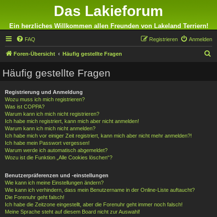
Das Lakieforum
Ein herzliches Willkommen allen Freunden von Lakeland Terriern!
FAQ
Registrieren
Anmelden
S
Foren-Übersicht
Häufig gestellte Fragen
u
Häufig gestellte Fragen
c
h
Registrierung und Anmeldung
Wozu muss ich mich registrieren?
e
Was ist COPPA?
Warum kann ich mich nicht registrieren?
Ich habe mich registriert, kann mich aber nicht anmelden!
Warum kann ich mich nicht anmelden?
Ich habe mich vor einiger Zeit registriert, kann mich aber nicht mehr anmelden?!
Ich habe mein Passwort vergessen!
Warum werde ich automatisch abgemeldet?
Wozu ist die Funktion „Alle Cookies löschen“?
Benutzerpräferenzen und -einstellungen
Wie kann ich meine Einstellungen ändern?
Wie kann ich verhindern, dass mein Benutzername in der Online-Liste auftaucht?
Die Forenuhr geht falsch!
Ich habe die Zeitzone eingestellt, aber die Forenuhr geht immer noch falsch!
Meine Sprache steht auf diesem Board nicht zur Auswahl!