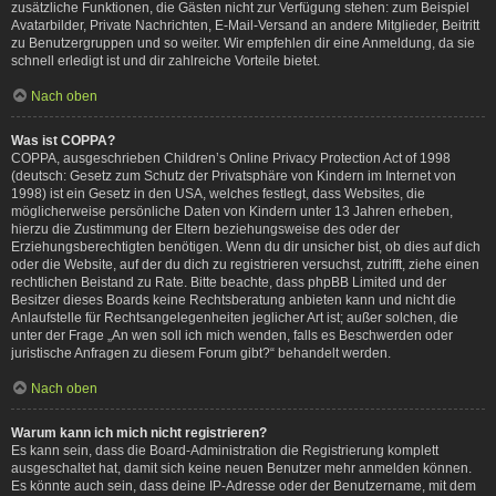
zusätzliche Funktionen, die Gästen nicht zur Verfügung stehen: zum Beispiel
Avatarbilder, Private Nachrichten, E-Mail-Versand an andere Mitglieder, Beitritt
zu Benutzergruppen und so weiter. Wir empfehlen dir eine Anmeldung, da sie
schnell erledigt ist und dir zahlreiche Vorteile bietet.
Nach oben
Was ist COPPA?
COPPA, ausgeschrieben Children’s Online Privacy Protection Act of 1998
(deutsch: Gesetz zum Schutz der Privatsphäre von Kindern im Internet von
1998) ist ein Gesetz in den USA, welches festlegt, dass Websites, die
möglicherweise persönliche Daten von Kindern unter 13 Jahren erheben,
hierzu die Zustimmung der Eltern beziehungsweise des oder der
Erziehungsberechtigten benötigen. Wenn du dir unsicher bist, ob dies auf dich
oder die Website, auf der du dich zu registrieren versuchst, zutrifft, ziehe einen
rechtlichen Beistand zu Rate. Bitte beachte, dass phpBB Limited und der
Besitzer dieses Boards keine Rechtsberatung anbieten kann und nicht die
Anlaufstelle für Rechtsangelegenheiten jeglicher Art ist; außer solchen, die
unter der Frage „An wen soll ich mich wenden, falls es Beschwerden oder
juristische Anfragen zu diesem Forum gibt?“ behandelt werden.
Nach oben
Warum kann ich mich nicht registrieren?
Es kann sein, dass die Board-Administration die Registrierung komplett
ausgeschaltet hat, damit sich keine neuen Benutzer mehr anmelden können.
Es könnte auch sein, dass deine IP-Adresse oder der Benutzername, mit dem